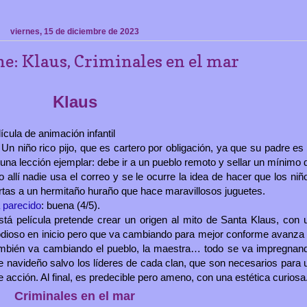
viernes, 15 de diciembre de 2023
ne: Klaus, Criminales en el mar
Klaus
lícula de animación infantil
 Un niño rico pijo, que es cartero por obligación, ya que su padre es 
e una lección ejemplar: debe ir a un pueblo remoto y sellar un mínimo 
o allí nadie usa el correo y se le ocurre la idea de hacer que los niñ
tas a un hermitaño huraño que hace maravillosos juguetes.
 parecido
: buena (4/5).
stá película pretende crear un origen al mito de Santa Klaus, con 
odioso en inicio pero que va cambiando para mejor conforme avanza 
También va cambiando el pueblo, la maestra… todo se va impregnan
 navideño salvo los líderes de cada clan, que son necesarios para 
de acción. Al final, es predecible pero ameno, con una estética curiosa
Criminales en el mar