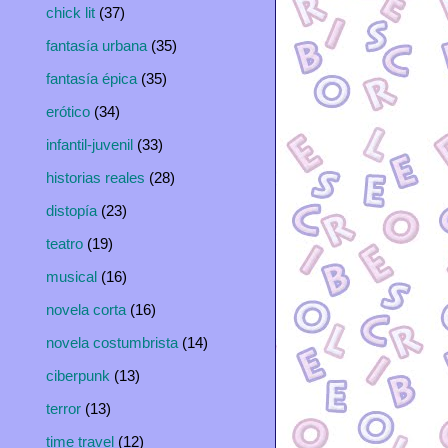
chick lit
(37)
fantasía urbana
(35)
fantasía épica
(35)
erótico
(34)
infantil-juvenil
(33)
historias reales
(28)
distopía
(23)
teatro
(19)
musical
(16)
novela corta
(16)
novela costumbrista
(14)
ciberpunk
(13)
terror
(13)
time travel
(12)