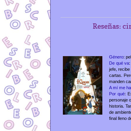
Reseñas: ci
Género
: pe
De qué va
:
jefe, recib
cartas. Per
manden car
A mí me ha
Por qué
: E
personaje 
historia. 
de ambiente
final lleno 