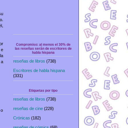
su
o.
l,
or
Compromiso: al menos el 30% de
las reseñas serán de escritores de
 e
habla hispana
la
reseñas de libros
(738)
 a
Escritores de habla hispana
(331)
Etiquetas por tipo
reseñas de libros
(738)
reseñas de cine
(228)
o
Crónicas
(182)
reseñas de cómics
(68)