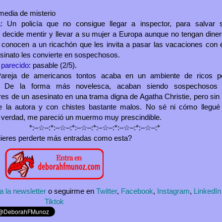
media de misterio
a
: Un policía que no consigue llegar a inspector, para salvar 
 decide mentir y llevar a su mujer a Europa aunque no tengan diner
 conocen a un ricachón que les invita a pasar las vacaciones con é
sinato les convierte en sospechosos.
 parecido
: pasable (2/5).
Pareja de americanos tontos acaba en un ambiente de ricos p
d. De la forma más novelesca, acaban siendo sospechosos
res de un asesinato en una trama digna de Agatha Christie, pero sin 
e la autora y con chistes bastante malos. No sé ni cómo llegué
a verdad, me pareció un muermo muy prescindible.
*:–☆–:*:–☆–:*:–☆–:*:–☆–:*:–☆–:*:–☆–:*
ieres perderte más entradas como esta?
a la newsletter
o seguirme en
Twitter
,
Facebook
,
Instagram
,
LinkedIn
Tiktok