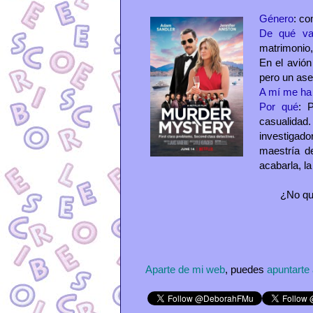
Género
: co
De qué v
matrimonio,
En el avión
pero un ase
A mí me ha
Por qué
: 
casualida
investigado
maestría d
acabarla, l
¿No qu
Aparte de mi web
, puedes
apuntarte 