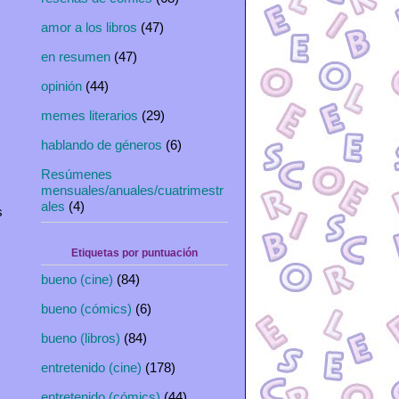
amor a los libros
(47)
en resumen
(47)
opinión
(44)
memes literarios
(29)
hablando de géneros
(6)
Resúmenes
mensuales/anuales/cuatrimestr
ales
(4)
s
Etiquetas por puntuación
bueno (cine)
(84)
bueno (cómics)
(6)
bueno (libros)
(84)
entretenido (cine)
(178)
entretenido (cómics)
(44)