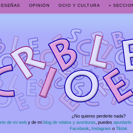
RESEÑAS
OPINIÓN
OCIO Y CULTURA
+ SECCIO
¿No quieres perderte nada?
rte de mi web
y de mi
blog de relatos y aventuras
, puedes
apuntarte 
Facebook
,
Instagram
o
Tiktok