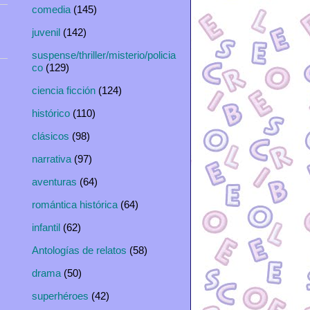
comedia
(145)
juvenil
(142)
suspense/thriller/misterio/policia
co
(129)
ciencia ficción
(124)
histórico
(110)
clásicos
(98)
narrativa
(97)
aventuras
(64)
romántica histórica
(64)
infantil
(62)
Antologías de relatos
(58)
drama
(50)
superhéroes
(42)