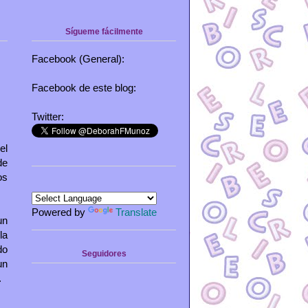
Sígueme fácilmente
Facebook (General):
Facebook de este blog:
Twitter:
el
de
os
Powered by
Translate
un
la
do
Seguidores
un
.